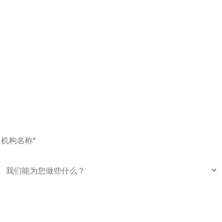
机
构
我
名
们
称
能
为
您
做