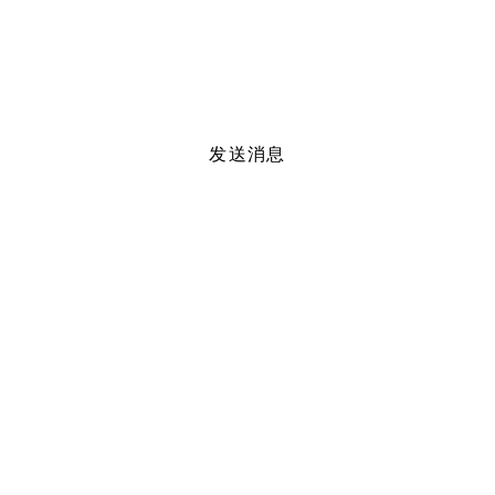
些
什
么？
发送消息