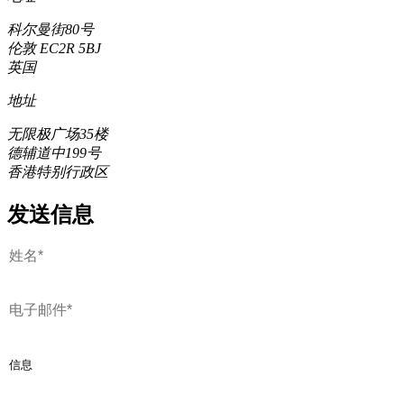
科尔曼街80号
伦敦 EC2R 5BJ
英国
地址
无限极广场35楼
德辅道中199号
香港特别行政区
发送信息
姓
姓
名
名
电
子
邮
信
件
息